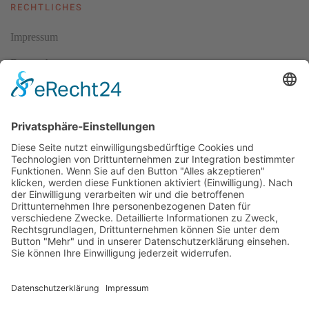
RECHTLICHES
Impressum
Datenschutz
AGBs
Cookie-Einstellungen
Copyright ©
2026
ScubaholiX | Tauchschule und Tauchreisen.
Alle Rechte vorbehalten.
Umsetzung und Realisierung durch
WEBandWIRE Internet- und
EDV-Dienstleistungen
.
Copyright © 2021 ScubaholiX | Tauchschule und Tauchreisen
. Alle