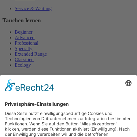
Service & Wartung
Tauchen lernen
Beginner
Advanced
Professional
Specialty
Extended Range
Classified
Ecology
Rechtliches
Impressum
Datenschutz
AGBs
Cookie-Einstellungen
Copyright ©
2026
ScubaholiX | Tauchschule und Tauchreisen. Alle