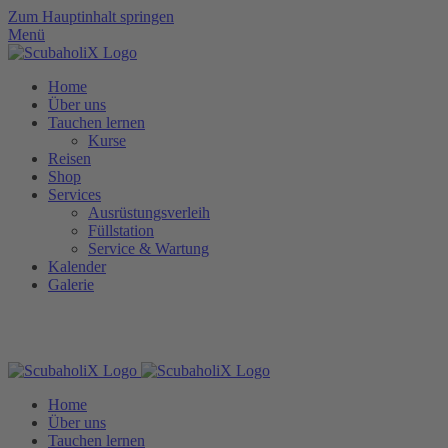
Zum Hauptinhalt springen
Menü
Home
Über uns
Tauchen lernen
Kurse
Reisen
Shop
Services
Ausrüstungsverleih
Füllstation
Service & Wartung
Kalender
Galerie
Öffnungszeiten: Mo.-Do. 16.30-20.00, Fr. 14.00-20.00 & Sa. 09.00-
16.00 | Tel.:
+49 (0) 171 / 9 81 22 91
Home
Über uns
Tauchen lernen