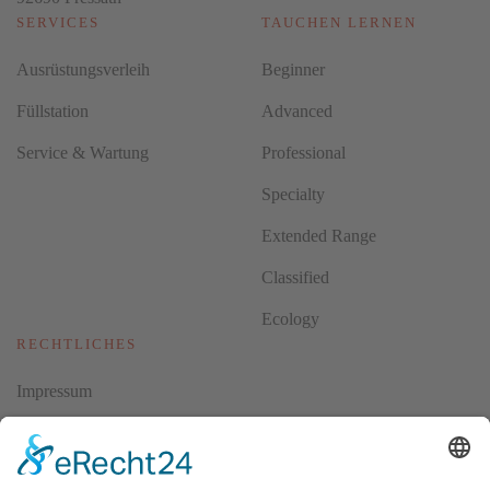
SERVICES
TAUCHEN LERNEN
Ausrüstungsverleih
Beginner
Füllstation
Advanced
Service & Wartung
Professional
Specialty
Extended Range
Classified
Ecology
RECHTLICHES
Impressum
Datenschutz
AGBs